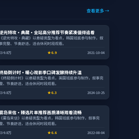
查看更多 →
电影
逆光特攻·典藏·全站高分推荐节奏紧凑值得追看
2:35:43
《逆光特攻·典藏》以悬疑类型为看点，韩国班底参与制作，叙
事完整、节奏舒适，适合休闲时段观看。
9.8万
6.9
2021-10-04
电视剧
终局倒计时·暖心观影季口碑发酵持续升温
2:06:29
《终局倒计时》以悬疑类型为看点，英国班底参与制作，叙事完
整、节奏舒适，适合休闲时段观看。
9.8万
6.3
2024-10-25
动漫
雾岛来信·臻选片单推荐画质清晰观看流畅
2:35:08
《雾岛来信》以悬疑类型为看点，韩国班底参与制作，叙事完
整、节奏舒适，适合休闲时段观看。
9.8万
6.6
2022-08-04