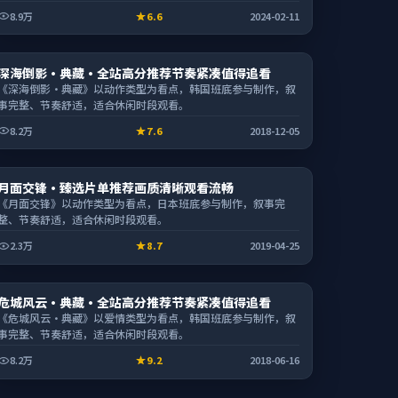
8.9万
6.6
2024-02-11
综艺
深海倒影·典藏·全站高分推荐节奏紧凑值得追看
1:55:07
《深海倒影·典藏》以动作类型为看点，韩国班底参与制作，叙
事完整、节奏舒适，适合休闲时段观看。
8.2万
7.6
2018-12-05
动漫
月面交锋·臻选片单推荐画质清晰观看流畅
2:16:44
《月面交锋》以动作类型为看点，日本班底参与制作，叙事完
整、节奏舒适，适合休闲时段观看。
2.3万
8.7
2019-04-25
电影
危城风云·典藏·全站高分推荐节奏紧凑值得追看
1:59:01
《危城风云·典藏》以爱情类型为看点，韩国班底参与制作，叙
事完整、节奏舒适，适合休闲时段观看。
8.2万
9.2
2018-06-16