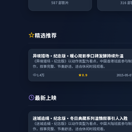
587
部影片
316
部
精选推荐
综艺
异境猎场·纪念版·暖心观影季口碑发酵持续升温
1:56:17
《异境猎场·纪念版》以动作类型为看点，中国香港班底参与制
作，叙事完整、节奏舒适，适合休闲时段观看。
1.4万
8.9
2015-05-0
最新上映
电视剧
迷城追缉·纪念版·冬日典藏系列温情叙事引人入胜
1:32:54
《迷城追缉·纪念版》以动作类型为看点，中国大陆班底参与制
作，叙事完整、节奏舒适，适合休闲时段观看。