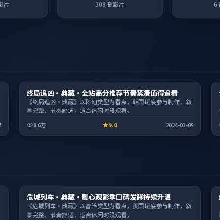
影片
308
部影片
6
电视剧
终局追凶·典藏·全站高分推荐节奏紧凑值得追看
1:30:37
《终局追凶·典藏》以科幻类型为看点，韩国班底参与制作，叙
事完整、节奏舒适，适合休闲时段观看。
7
8.6万
9.0
2024-03-09
电视剧
危城列车·典藏·暖心观影季口碑发酵持续升温
1:51:41
《危城列车·典藏》以冒险类型为看点，美国班底参与制作，叙
事完整、节奏舒适，适合休闲时段观看。