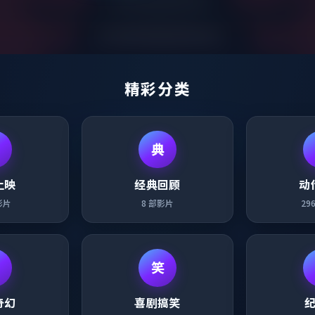
精彩分类
典
上映
经典回顾
动
影片
8
部影片
29
笑
奇幻
喜剧搞笑