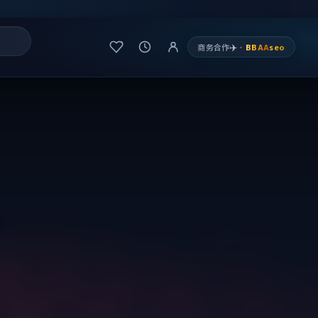
✈️
商务合作
·
BBAA
seo