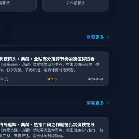
部影片
705
部影片
查看更多 →
电视剧
长夜码头·典藏·全站高分推荐节奏紧凑值得追看
2:33:01
《长夜码头·典藏》以爱情类型为看点，中国大陆班底参与制
作，叙事完整、节奏舒适，适合休闲时段观看。
6万
7.5
2020-05-03
查看更多 →
动漫
终局追踪·典藏·热播口碑之作剧情扎实演技在线
1:51:15
《终局追踪·典藏》以犯罪类型为看点，美国班底参与制作，叙
事完整、节奏舒适，适合休闲时段观看。