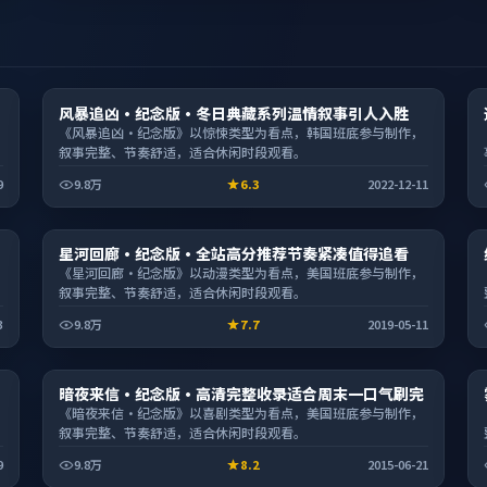
电视剧
风暴追凶·纪念版·冬日典藏系列温情叙事引人入胜
2:14:30
《风暴追凶·纪念版》以惊悚类型为看点，韩国班底参与制作，
叙事完整、节奏舒适，适合休闲时段观看。
9
9.8万
6.3
2022-12-11
综艺
星河回廊·纪念版·全站高分推荐节奏紧凑值得追看
2:04:25
《星河回廊·纪念版》以动漫类型为看点，美国班底参与制作，
叙事完整、节奏舒适，适合休闲时段观看。
3
9.8万
7.7
2019-05-11
动漫
暗夜来信·纪念版·高清完整收录适合周末一口气刷完
1:49:16
《暗夜来信·纪念版》以喜剧类型为看点，美国班底参与制作，
叙事完整、节奏舒适，适合休闲时段观看。
9
9.8万
8.2
2015-06-21