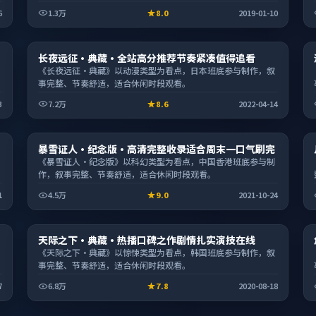
6
1.3万
8.0
2019-01-10
电影
长夜远征·典藏·全站高分推荐节奏紧凑值得追看
2:40:31
《长夜远征·典藏》以动漫类型为看点，日本班底参与制作，叙
事完整、节奏舒适，适合休闲时段观看。
3
7.2万
8.6
2022-04-14
电影
暴雪证人·纪念版·高清完整收录适合周末一口气刷完
1:45:22
《暴雪证人·纪念版》以科幻类型为看点，中国香港班底参与制
作，叙事完整、节奏舒适，适合休闲时段观看。
1
4.5万
9.0
2021-10-24
电视剧
天际之下·典藏·热播口碑之作剧情扎实演技在线
2:38:15
《天际之下·典藏》以惊悚类型为看点，韩国班底参与制作，叙
事完整、节奏舒适，适合休闲时段观看。
7
6.8万
7.8
2020-08-18