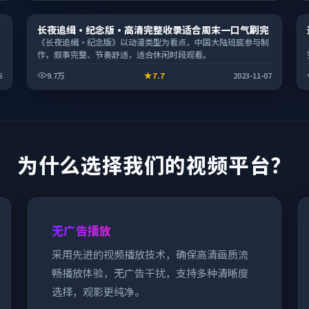
综艺
长夜追缉·纪念版·高清完整收录适合周末一口气刷完
2:48:58
《长夜追缉·纪念版》以动漫类型为看点，中国大陆班底参与制
作，叙事完整、节奏舒适，适合休闲时段观看。
6
9.7万
7.7
2023-11-07
为什么选择我们的视频平台？
无广告播放
采用先进的视频播放技术，确保高清画质流
畅播放体验，无广告干扰，支持多种清晰度
选择，观影更纯净。