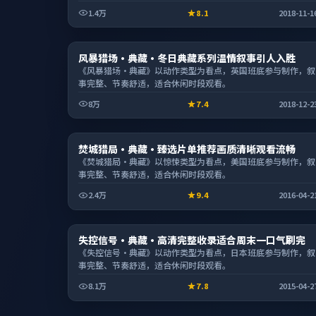
1.4万
8.1
2018-11-1
电视剧
风暴猎场·典藏·冬日典藏系列温情叙事引人入胜
1:31:06
《风暴猎场·典藏》以动作类型为看点，英国班底参与制作，叙
事完整、节奏舒适，适合休闲时段观看。
8万
7.4
2018-12-2
综艺
焚城猎局·典藏·臻选片单推荐画质清晰观看流畅
1:35:56
《焚城猎局·典藏》以惊悚类型为看点，美国班底参与制作，叙
事完整、节奏舒适，适合休闲时段观看。
2.4万
9.4
2016-04-2
综艺
失控信号·典藏·高清完整收录适合周末一口气刷完
2:04:28
《失控信号·典藏》以动作类型为看点，日本班底参与制作，叙
事完整、节奏舒适，适合休闲时段观看。
8.1万
7.8
2015-04-2