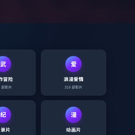
武
爱
作冒险
浪漫爱情
6
部影片
310
部影片
纪
漫
纪录片
动画片