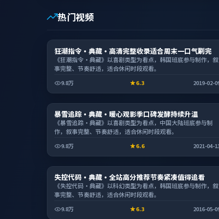
热门视频
动漫
狂潮指令·典藏·高清完整收录适合周末一口气刷完
2:42:46
《狂潮指令·典藏》以喜剧类型为看点，韩国班底参与制作，叙
事完整、节奏舒适，适合休闲时段观看。
9.8万
6.3
2019-02-0
电视剧
暴雪追踪·典藏·暖心观影季口碑发酵持续升温
1:42:53
《暴雪追踪·典藏》以喜剧类型为看点，中国大陆班底参与制
作，叙事完整、节奏舒适，适合休闲时段观看。
9.8万
6.6
2021-04-1
电影
失控代码·典藏·全站高分推荐节奏紧凑值得追看
2:21:31
《失控代码·典藏》以科幻类型为看点，韩国班底参与制作，叙
事完整、节奏舒适，适合休闲时段观看。
9.8万
6.3
2016-05-0