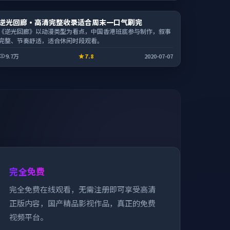
电影
逆光回廊·高清完整收录适合周末一口气刷完
2:30:28
《逆光回廊》以动漫类型为看点，中国香港班底参与制作，叙事
完整、节奏舒适，适合休闲时段观看。
9.7万
7.8
2020-07-07
完全免费
完全免费在线观看，无需注册即可享受高清
正版内容，国产精品影视作品，真正的免费
视频平台。